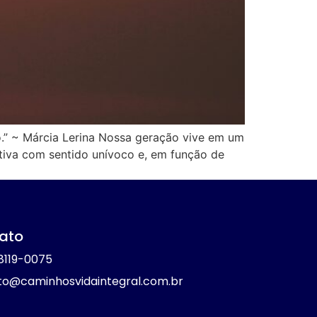
o.” ~ Márcia Lerina Nossa geração vive em um
rativa com sentido unívoco e, em função de
ato
8119-0075
to@caminhosvidaintegral.com.br