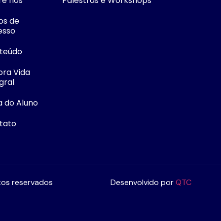
re nós
Palestras e Workshops
os de
esso
teúdo
ora Vida
gral
a do Aluno
tato
tos reservados
Desenvolvido por
QTC