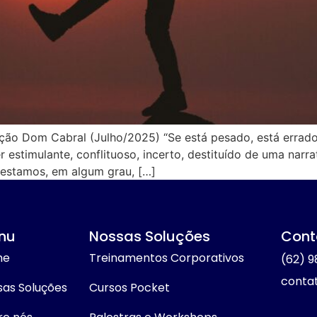
ção Dom Cabral (Julho/2025) “Se está pesado, está errad
r estimulante, conflituoso, incerto, destituído de uma nar
estamos, em algum grau, […]
nu
Nossas Soluções
Cont
me
Treinamentos Corporativos
(62) 9
conta
sas Soluções
Cursos Pocket