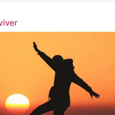
obre nós
Casos de Sucesso
E-commerce
Blog
viver