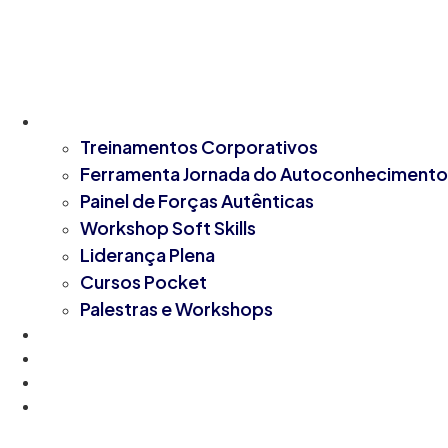
Pular
para
o
conteúdo
Soluções
Treinamentos Corporativos
Ferramenta Jornada do Autoconhecimento
Painel de Forças Autênticas
Workshop Soft Skills
Liderança Plena
Cursos Pocket
Palestras e Workshops
Sobre nós
Casos de Sucesso
E-commerce
Blog